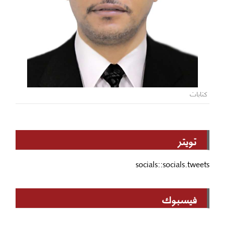
كتابات
تويتر
socials::socials.tweets
فيسبوك