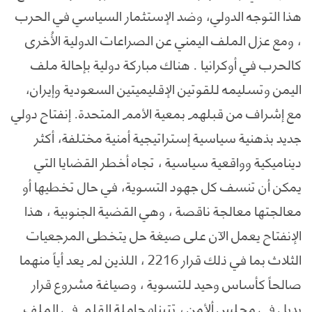
هذا التوجه الدولي، وضد الإستثمار السياسي في الحرب
، ومع عزل الملف اليمني عن الصراعات الدولية الأُخرى
كالحرب في أوكرانيا . هناك مباركة دولية بإحالة ملف
اليمن وتسليمه للقوتين الإقليميتين السعودية وإيران،
مع إشراف من قبلهم بمعية الأمم المتحدة. إنفتاح دولي
جديد بذهنية سياسية إستراتيجية أمنية مختلفة، أكثر
ديناميكية وواقعية سياسية ، تجاه أخطر القضايا التي
يمكن أن تنسف كل جهود التسوية، في حال تخطيها أو
معالجتها معالجة ناقصة ، وهي القضية الجنوبية ، هذا
الإنفتاح يعمل الآن على صيغة حل يتخطى المرجعيات
الثلاث بما في ذلك قرار 2216 ، اللذين لم يعد أياً منهما
صالحاً كأساس وحيد للتسوية ، وصياغة مشروع قرار
بديل في مجلس ألأمن ، تتبناه حاملة القلم في الملف