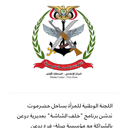
اللجنة الوطنية للمرأة بساحل حضرموت
تدشن برنامج "خلف الشاشة" بمديرية دوعن
بالشراكة مع مؤسسة صلة- فرع دوعن