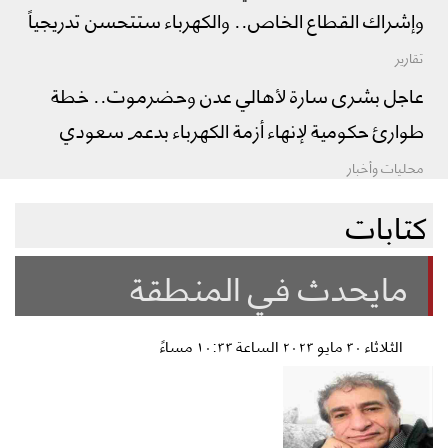
وإشراك القطاع الخاص.. والكهرباء ستتحسن تدريجياً
تقارير
عاجل بشرى سارة لأهالي عدن وحضرموت.. خطة
طوارئ حكومية لإنهاء أزمة الكهرباء بدعم سعودي
محليات وأخبار
كتابات
مايحدث في المنطقة
الثلاثاء ٣٠ مايو ٢٠٢٣ الساعة ١٠:٣٣ مساءً