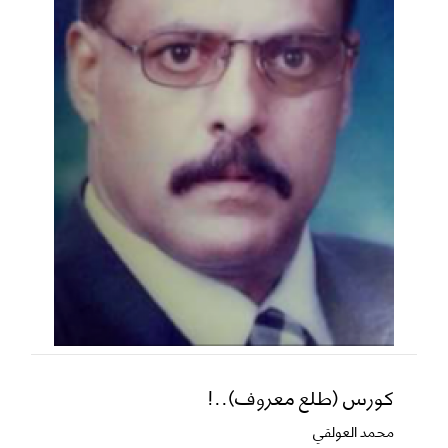
كورس (طلع معروف)..!
محمد العولقي