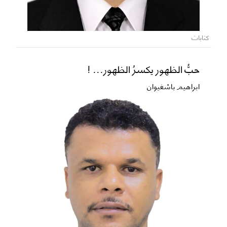
كتابات
حبُّ الظهور يكسرُ الظهور... !
ابراهيم باشغيوان