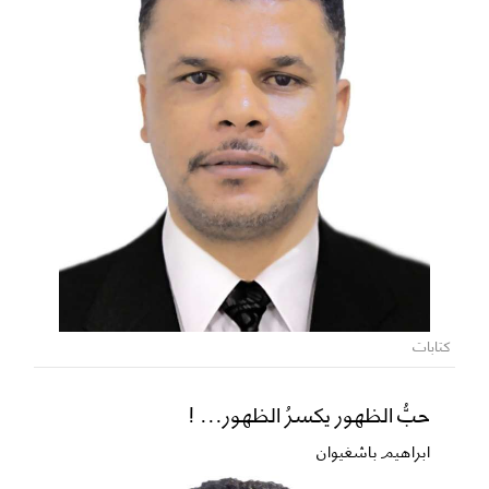
كتابات
حبُّ الظهور يكسرُ الظهور... !
ابراهيم باشغيوان