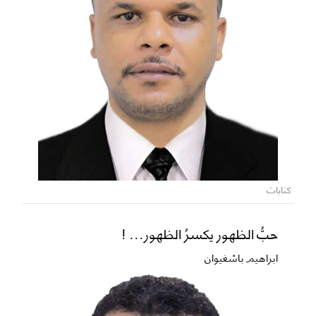
كتابات
حبُّ الظهور يكسرُ الظهور... !
ابراهيم باشغيوان