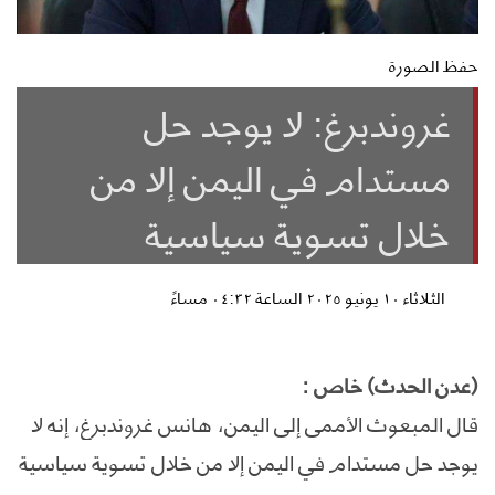
حفظ الصورة
غروندبرغ: لا يوجد حل
مستدام في اليمن إلا من
خلال تسوية سياسية
الثلاثاء ١٠ يونيو ٢٠٢٥ الساعة ٠٤:٣٢ مساءً
(عدن الحدث) خاص :
قال المبعوث الأممي إلى اليمن، هانس غروندبرغ، إنه لا
يوجد حل مستدام في اليمن إلا من خلال تسوية سياسية