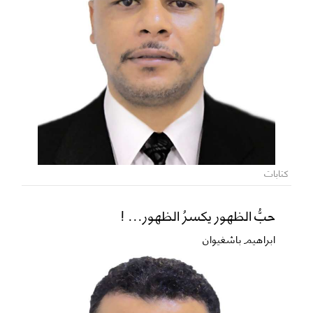
كتابات
حبُّ الظهور يكسرُ الظهور... !
ابراهيم باشغيوان