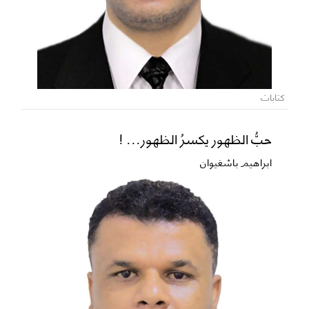
كتابات
حبُّ الظهور يكسرُ الظهور... !
ابراهيم باشغيوان