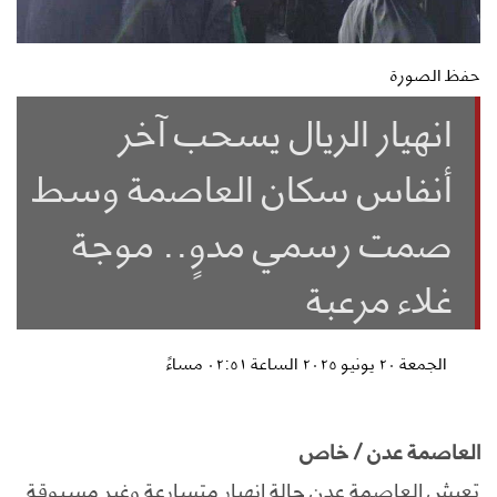
حفظ الصورة
انهيار الريال يسحب آخر
أنفاس سكان العاصمة وسط
صمت رسمي مدوٍ.. موجة
غلاء مرعبة
الجمعة ٢٠ يونيو ٢٠٢٥ الساعة ٠٢:٥١ مساءً
العاصمة عدن / خاص
تعيش العاصمة عدن حالة انهيار متسارعة وغير مسبوقة