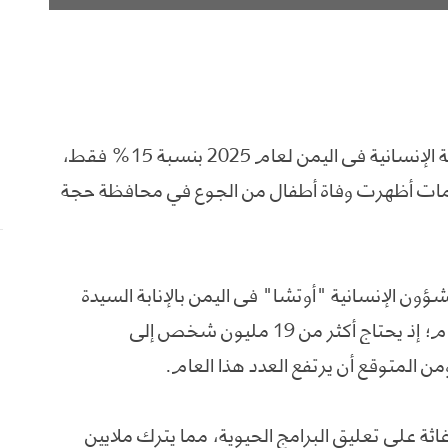
كشفت مسؤولة أممية تمويل خطة الاستجابة الإنسانية في اليمن لعام 2025 بنسبة 15% فقط،
ييمات أظهرت وفاة أطفال من الجوع في محافظة حجة
ون الإنسانية "أوتشا" في اليمن بالإنابة السيدة
روزاريا برونو، إن الأزمة تزداد سوءا يوما بعد يوم؛ إذ يحتاج أكثر من 19 مليون شخص إلى
من المتوقع أن يرتفع العدد هذا العام.
ثة على تعليق البرامج الحيوية، مما يترك ملايين