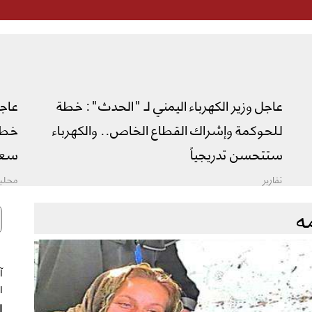
عاجل وزير الكهرباء اليمني لـ "الحدث": خطة
عاج
للحوكمة وإشراك القطاع الخاص.. والكهرباء
خطة 
ستتحسن تدريجياً
سعو
تقارير
محليا
ه
ال