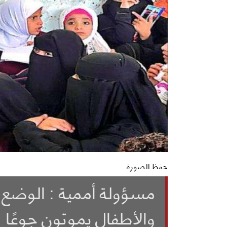
حفظ الصورة
مسؤولة أممية : الوضع ا
والأطفال يموتون جوعًا