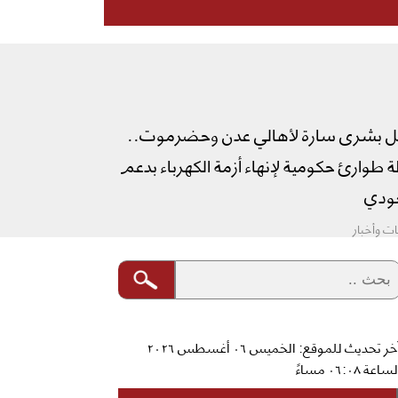
ل بشرى سارة لأهالي عدن وحضرموت..
طوارئ حكومية لإنهاء أزمة الكهرباء بدعم
دي
ت وأخبار
آخر تحديث للموقع: الخميس ٠٦ أغسطس ٢٠٢٦
ساعة ٠٦:٠٨ مساءً