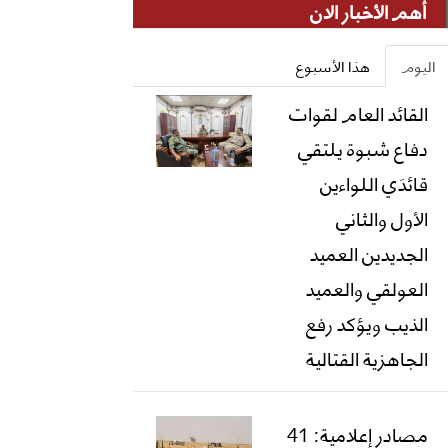
أهم الأخبار الان
اليوم
هذا الأسبوع
القائد العام لقوات
دفاع شبوة يلتقي
قائدَي اللواءين
الأول والثاني
الجديدين العميد
العولقي والعميد
الذيب ويؤكد رفع
الجاهزية القتالية
مصادر إعلامية: 41