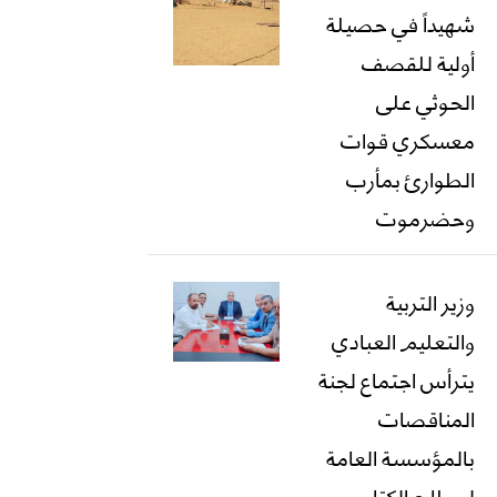
شهيداً في حصيلة
أولية للقصف
الحوثي على
معسكري قوات
الطوارئ بمأرب
وحضرموت
وزير التربية
والتعليم العبادي
يترأس اجتماع لجنة
المناقصات
بالمؤسسة العامة
لمطابع الكتاب