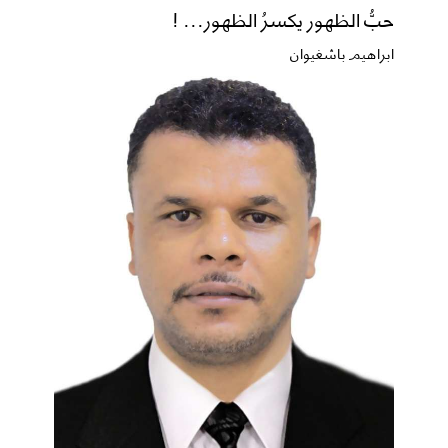
حبُّ الظهور يكسرُ الظهور... !
ابراهيم باشغيوان