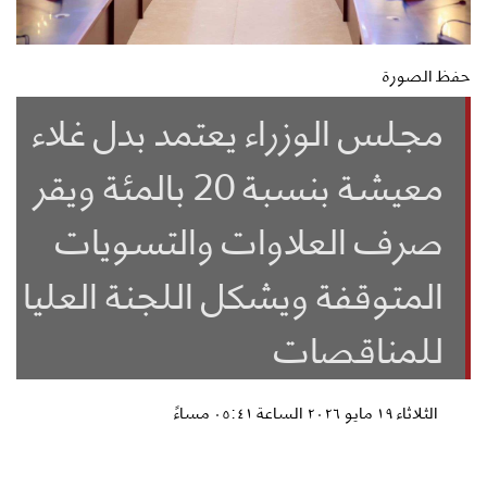
حفظ الصورة
مجلس الوزراء يعتمد بدل غلاء
معيشة بنسبة 20 بالمئة ويقر
صرف العلاوات والتسويات
المتوقفة ويشكل اللجنة العليا
للمناقصات
الثلاثاء ١٩ مايو ٢٠٢٦ الساعة ٠٥:٤١ مساءً