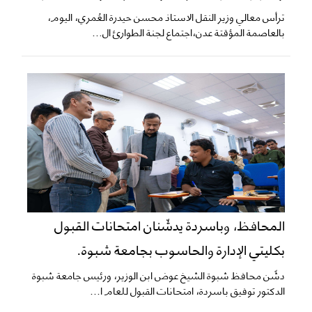
ترأس معالي وزير النقل الاستاذ محسن حيدرة العُمري، اليوم،
بالعاصمة المؤقتة عدن،اجتماع لجنة الطوارئ ال...
المحافظ، وباسردة يدشّنان امتحانات القبول
بكليتي الإدارة والحاسوب بجامعة شبوة.
دشّن محافظ شبوة الشيخ عوض ابن الوزير، ورئيس جامعة شبوة
الدكتور توفيق باسردة، امتحانات القبول للعام ا...