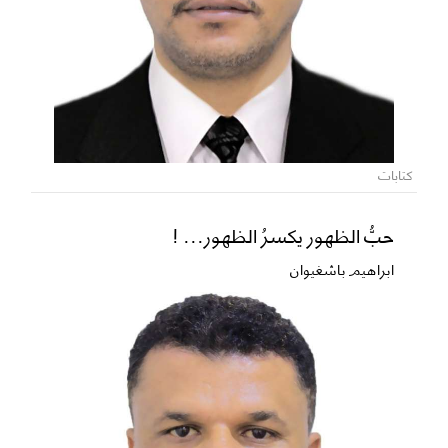
كتابات
حبُّ الظهور يكسرُ الظهور... !
ابراهيم باشغيوان