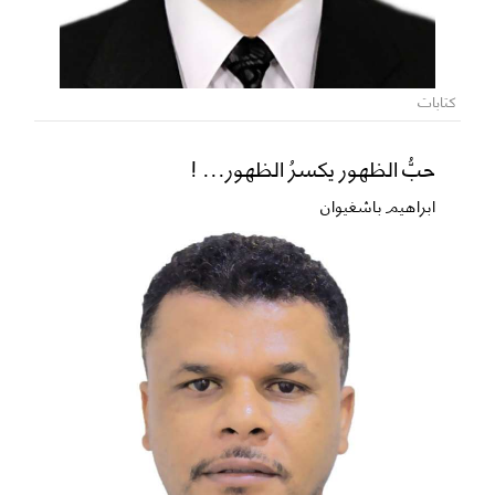
كتابات
حبُّ الظهور يكسرُ الظهور... !
ابراهيم باشغيوان