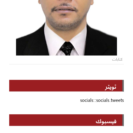
كتابات
تويتر
socials::socials.tweets
فيسبوك