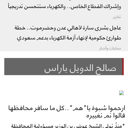
وإشراك القطاع الخاص.. والكهرباء ستتحسن تدريجياً
تقارير
عاجل بشرى سارة لأهالي عدن وحضرموت.. خطة
طوارئ حكومية لإنهاء أزمة الكهرباء بدعم سعودي
محليات وأخبار
صالح الدويل باراس
ارحموا شبوة يا"هم"..كل ما سافر محافظها
قالوا تم تغييره
*منذُ تولي الشيخ عوض بن الوزير مسؤولية المحافظة