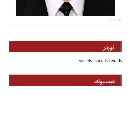
كتابات
تويتر
socials::socials.tweets
فيسبوك