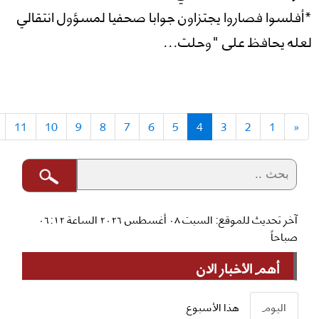
*أفلسوا فصاروا يجتزاون جوابا صحفيا لمسؤول انتقالي
لعله يحافظ على "وحلت...
11
10
9
8
7
6
5
4
3
2
1
«
آخر تحديث للموقع: السبت ٠٨ أغسطس ٢٠٢٦ الساعة ٠٦:١٢
صباحاً
أهم الأخبار الان
اليوم
هذا الأسبوع