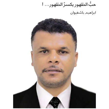
حبُّ الظهور يكسرُ الظهور... !
ابراهيم باشغيوان