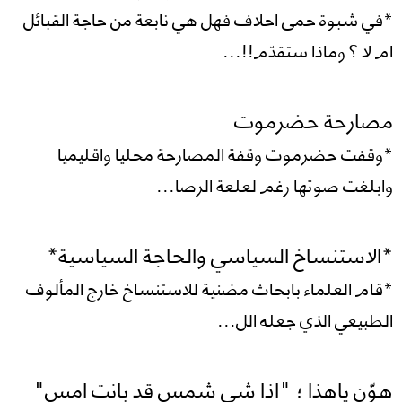
*في شبوة حمى احلاف فهل هي نابعة من حاجة القبائل
ام لا ؟ وماذا ستقدّم!!...
مصارحة حضرموت
*وقفت حضرموت وقفة المصارحة محليا واقليميا
وابلغت صوتها رغم لعلعة الرصا...
*الاستنساخ السياسي والحاجة السياسية*
*قام العلماء بابحاث مضنية للاستنساخ خارج المألوف
الطبيعي الذي جعله الل...
هوّن ياهذا ؛ "اذا شي شمس قد بانت امس"