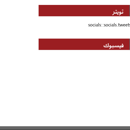
تويتر
socials::socials.tweet
فيسبوك