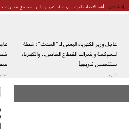
إخبار عدن
أهم الأحداث اليوم
رياضة
عربي دولي
مجتمع مدني وصحة
عاجل وزير الكهرباء اليمني لـ "الحدث": خطة
عاج
للحوكمة وإشراك القطاع الخاص.. والكهرباء
خطة 
ستتحسن تدريجياً
سعو
تقارير
محليا
ال