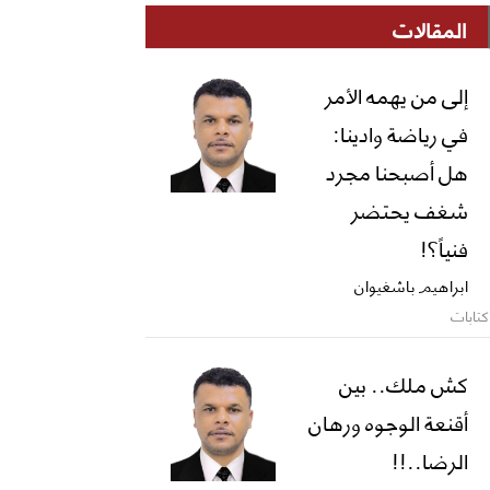
المقالات
إلى من يهمه الأمر
في رياضة وادينا:
هل أصبحنا مجرد
شغف يحتضر
فنياً؟!
ابراهيم باشغيوان
كتابات
كش ملك.. بين
أقنعة الوجوه ورهان
الرضا..!!