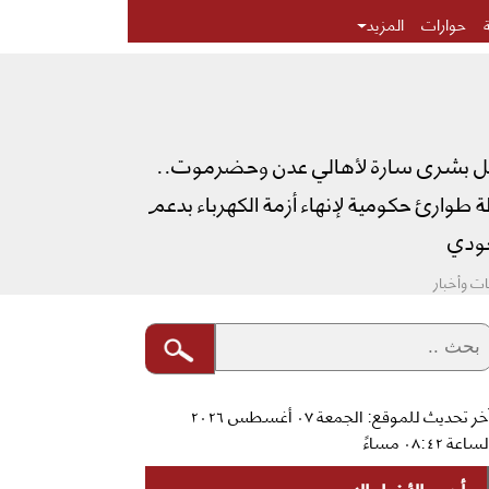
حوارات
المزيد
ل بشرى سارة لأهالي عدن وحضرموت..
طوارئ حكومية لإنهاء أزمة الكهرباء بدعم
دي
ت وأخبار
آخر تحديث للموقع: الجمعة ٠٧ أغسطس ٢٠٢٦
ساعة ٠٨:٤٢ مساءً