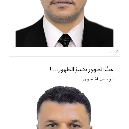
كتابات
حبُّ الظهور يكسرُ الظهور... !
ابراهيم باشغيوان