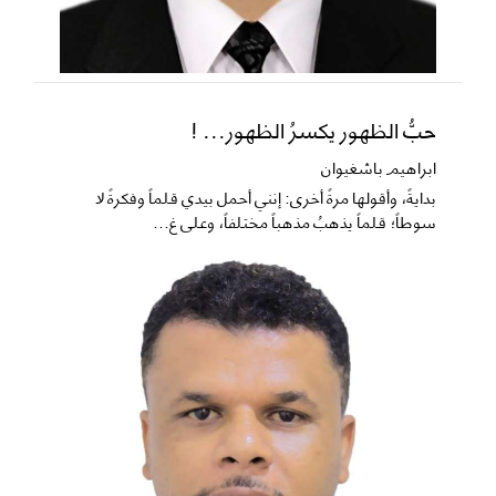
حبُّ الظهور يكسرُ الظهور... !
ابراهيم باشغيوان
​بدايةً، وأقولها مرةً أخرى: إنني أحمل بيدي قلماً وفكرةً لا
سوطاً؛ قلماً يذهبُ مذهباً مختلفاً، وعلى غ...