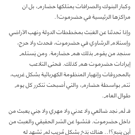
وكبار البنوك والصرافات يمتلكها حضارم، بل ان
مراكزها الرئيسية في حضرموت!.
وإذا تحدثنا عن العَبَث بمخططات الدولة ونهب الأراضي
وإستلام الرشاوي في حضرموت، فحدث ولا حرج،
سنجد من يقوم بذلك هم حضارمة. ومن يَستلم
إيرادات حضرموت هم كذلك. فحتى التلاعب
بالمحروقات وإنهيار المنظومة الكهربائية بشكل غريب،
تتم بواسطة حضارم، والتي أصبحت تتكرر كل يوم
طوال العام.
فـ لَم نجد ضالعي ولا عدني ولا مهري ولا جني يعبث من
داخل حضرموت. فتشوا عن السّر الحقيقي والعبث من
أين ينبع؟!.. هناك بَذخ بشكل مُريب لم تشهد له