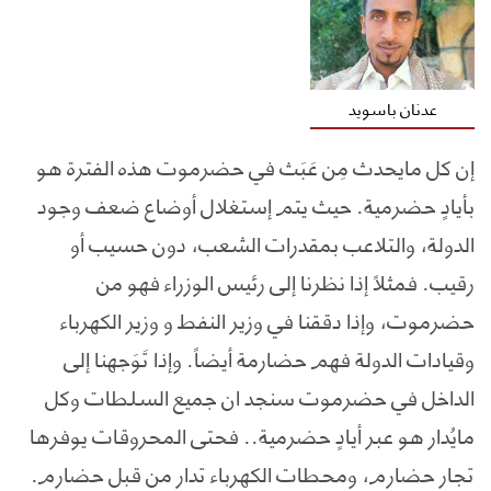
عدنان باسويد
إن كل مايحدث مِن عَبَث في حضرموت هذه الفترة هو
بأيادٍ حضرمية. حيث يتم إستغلال أوضاع ضعف وجود
الدولة، والتلاعب بمقدرات الشعب، دون حسيب أو
رقيب. فمثلاً إذا نظرنا إلى رئيس الوزراء فهو من
حضرموت، وإذا دققنا في وزير النفط و وزير الكهرباء
وقيادات الدولة فهم حضارمة أيضاً. وإذا تَوَجهنا إلى
الداخل في حضرموت سنجد ان جميع السلطات وكل
مايُدار هو عبر أيادٍ حضرمية.. فحتى المحروقات يوفرها
تجار حضارم، ومحطات الكهرباء تدار من قبل حضارم.