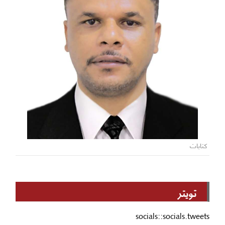
كتابات
تويتر
socials::socials.tweets