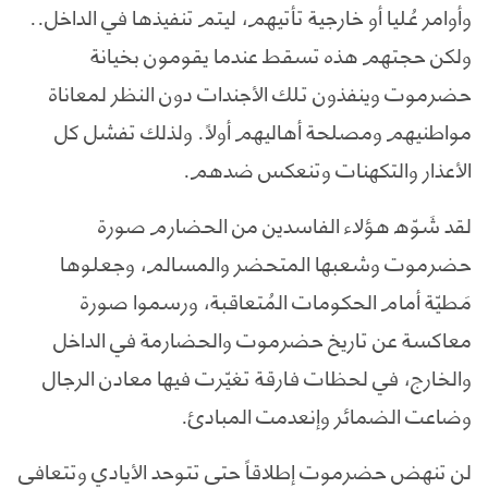
وأوامر عُليا أو خارجية تأتيهم، ليتم تنفيذها في الداخل..
ولكن حجتهم هذه تسقط عندما يقومون بخيانة
حضرموت وينفذون تلك الأجندات دون النظر لمعاناة
مواطنيهم ومصلحة أهاليهم أولاً. ولذلك تفشل كل
الأعذار والتكهنات وتنعكس ضدهم.
لقد شَوّه هؤلاء الفاسدين من الحضارم صورة
حضرموت وشعبها المتحضر والمسالم، وجعلوها
مَطيّة أمام الحكومات المُتعاقبة، ورسموا صورة
معاكسة عن تاريخ حضرموت والحضارمة في الداخل
والخارج، في لحظات فارقة تغيّرت فيها معادن الرجال
وضاعت الضمائر وإنعدمت المبادئ.
لن تنهض حضرموت إطلاقاً حتى تتوحد الأيادي وتتعافى