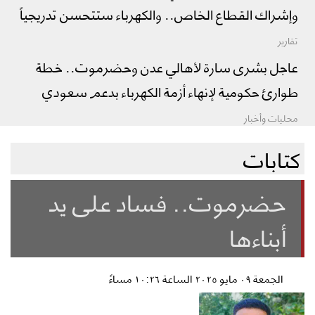
وإشراك القطاع الخاص.. والكهرباء ستتحسن تدريجياً
تقارير
عاجل بشرى سارة لأهالي عدن وحضرموت.. خطة
طوارئ حكومية لإنهاء أزمة الكهرباء بدعم سعودي
محليات وأخبار
كتابات
حضرموت.. فساد على يد
أبناءها
الجمعة ٠٩ مايو ٢٠٢٥ الساعة ١٠:٢٦ مساءً