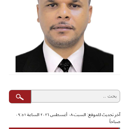
آخر تحديث للموقع: السبت ٠٨ أغسطس ٢٠٢٦ الساعة ٠٩:٥١
صباحاً