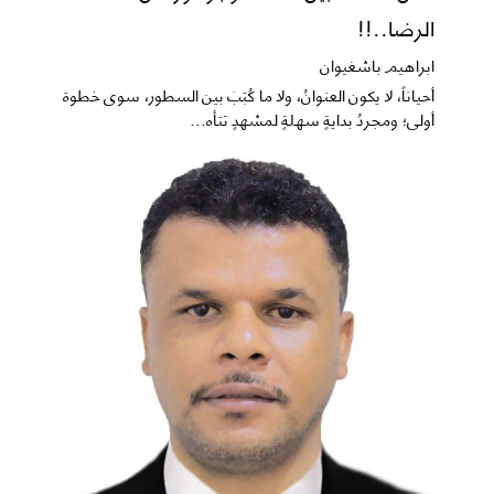
الرضا..!!
ابراهيم باشغيوان
​أحياناً، لا يكون العنوانُ، ولا ما كُتِبَ بين السطور، سوى خطوة
أولى؛ ومجردُ بدايةٍ سهلةٍ لمشهدٍ تتأه...