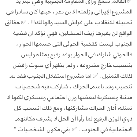
✅ العالم سمع وراى المقاومة الجنوبية وهي تبتر يد
المشروع الإيراني وزلمته الا بن دغر ، حينها كان سادرا في
تطبيله للانقلاب على فراش السيد والهالك!! . ✅ حقائق
الواقع لن يغيرها زيف المطبلين، فهي تؤكد ان قضية
الجنوب ليست كقضية الحوثي التي حسمها الحوار ،
فالحوثي شارك في الحوار بوفد رفيع يمثله وليس
بتنصيب خارج مشروعه ، ولم يظهر أي صوت رافض
لذلك التمثيل . ✅ اما مشروع استقلال الجنوب فقد تم
تنصيب وفد باسم الحراك ، شاركت فيه شخصيات
مدنية وعسكرية لبعضها وزن اجتماعي وعسكري لكنها لا
تمثله، أدان الحراك مشاركتها، ومع ذلك انسحب كل
ذوي الوزن الرفيع لما رأوا أن الحل لا يشرف مكانتهم
الاجتماعية في الجنوب . ✅ بقي مكون الشخصيات "