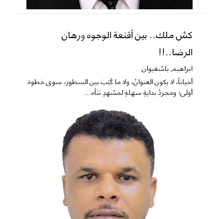
كش ملك.. بين أقنعة الوجوه ورهان
الرضا..!!
ابراهيم باشغيوان
​أحياناً، لا يكون العنوانُ، ولا ما كُتِبَ بين السطور، سوى خطوة
أولى؛ ومجردُ بدايةٍ سهلةٍ لمشهدٍ تتأه...