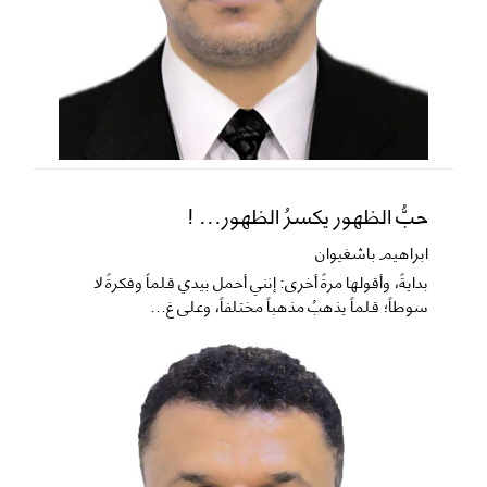
حبُّ الظهور يكسرُ الظهور... !
ابراهيم باشغيوان
​بدايةً، وأقولها مرةً أخرى: إنني أحمل بيدي قلماً وفكرةً لا
سوطاً؛ قلماً يذهبُ مذهباً مختلفاً، وعلى غ...