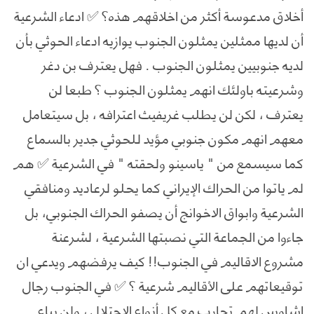
أخلاق مدعوسة أكثر من اخلاقهم هذه؟ ✅ ادعاء الشرعية
أن لديها ممثلين يمثلون الجنوب يوازيه ادعاء الحوثي بأن
لديه جنوبيين يمثلون الجنوب . فهل يعترف بن دغر
وشرعيته باولئك انهم يمثلون الجنوب ؟ طبعا لن
يعترف ، لكن لن يطلب غريفيث اعترافه ، بل سيتعامل
معهم انهم مكون جنوبي مؤيد للحوثي جدير بالسماع
كما سيسمع من " ياسينو ولحقته " في الشرعية ✅ هم
لم ياتوا من الحراك الإيراني كما يحلو لرعاديد ومنافقي
الشرعية وابواق الاخوانج أن يصفو الحراك الجنوبي، بل
جاءوا من الجماعة التي نصبتها الشرعية ، لشرعنة
مشروع الاقاليم في الجنوب!! كيف يرفضهم ويدعي ان
توقيعاتهم على الأقاليم شرعية ؟ ✅ في الجنوب رجال
اشاوس لهم تجارب مع كل أنواع الاحتلال ، ولن يباع