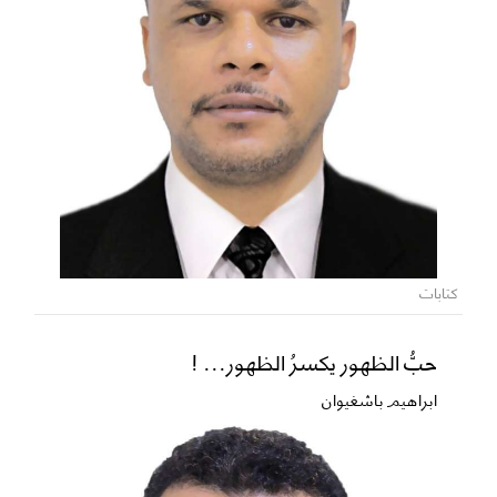
كتابات
حبُّ الظهور يكسرُ الظهور... !
ابراهيم باشغيوان