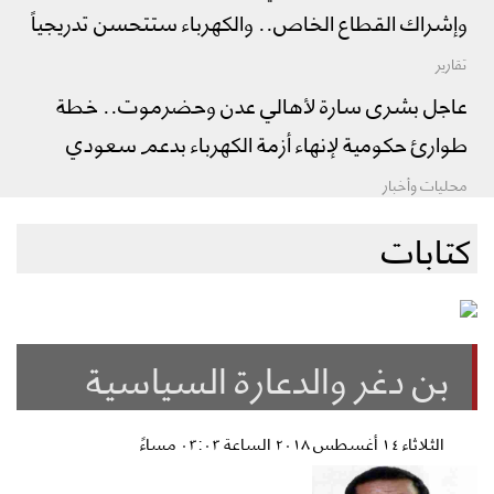
وإشراك القطاع الخاص.. والكهرباء ستتحسن تدريجياً
تقارير
عاجل بشرى سارة لأهالي عدن وحضرموت.. خطة
طوارئ حكومية لإنهاء أزمة الكهرباء بدعم سعودي
محليات وأخبار
كتابات
بن دغر والدعارة السياسية
الثلاثاء ١٤ أغسطس ٢٠١٨ الساعة ٠٣:٠٣ مساءً