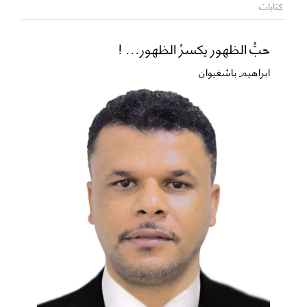
كتابات
حبُّ الظهور يكسرُ الظهور... !
ابراهيم باشغيوان