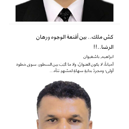
كش ملك.. بين أقنعة الوجوه ورهان
الرضا..!!
ابراهيم باشغيوان
​أحياناً، لا يكون العنوانُ، ولا ما كُتِبَ بين السطور، سوى خطوة
أولى؛ ومجردُ بدايةٍ سهلةٍ لمشهدٍ تتأه...