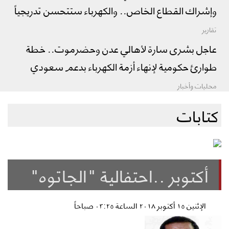
وإشراك القطاع الخاص.. والكهرباء ستتحسن تدريجياً
تقارير
عاجل بشرى سارة لأهالي عدن وحضرموت.. خطة
طوارئ حكومية لإنهاء أزمة الكهرباء بدعم سعودي
محليات وأخبار
كتابات
أكتوبر ..احتفالية "الجاتوه"
الإثنين ١٥ أكتوبر ٢٠١٨ الساعة ٠٣:٢٥ صباحاً