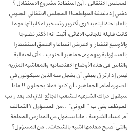
المجلس الانتقالي . أين استفادة مشروع الاستقلال ؟
لاشي إلا دغدغة العواطف!! المجلس الانتقالي الجنوبي
بالغاء احتفاليته بذكرى أكتوبر وتسخير امكانياتها مهما
كانت قليلة للجانب الاغاثي، أثبت انه الأكثر نضوجا
والأوسع انتشارا والاعرض اتساعا والاعمق استشعارا
بالمسؤولية وبهموم جماهير الجنوب ، فأي احتفالية
والناس في هذه الأوضاع الاقتصادية والمعاشية المزرية
ليس إلا ارتزاق ينبغي أن يخجل منه الذين سيكونون في
الصورة أمام الجماهير ، أن كانوا فعلا يخجلون !! ماذا
سيقول حراك الشرعية للشعب الجائع الذي لم يعد راتب
الموظف يفي ب " الروتي" ..من المسؤول ؟ التحالف
أم فساد الشرعية ، ماذا سيقول عن المدارس المغلقة
والتي أصبح معلمها اشبه بالشحات.. من المسؤول؟