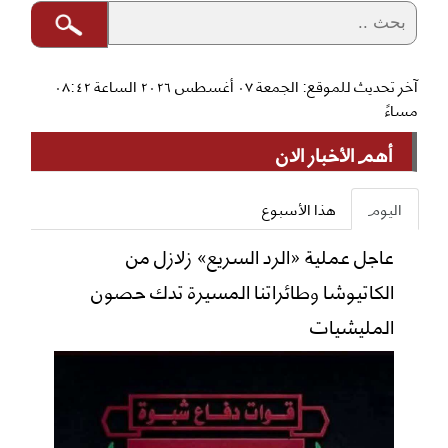
آخر تحديث للموقع: الجمعة ٠٧ أغسطس ٢٠٢٦ الساعة ٠٨:٤٢
مساءً
أهم الأخبار الان
اليوم
هذا الأسبوع
عاجل عملية «الرد السريع» زلازل من
الكاتيوشا وطائراتنا المسيرة تدك حصون
المليشيات