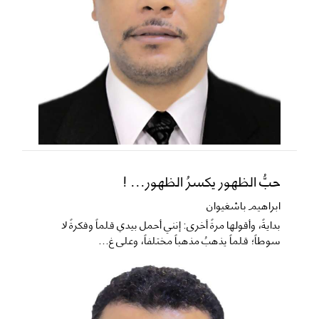
حبُّ الظهور يكسرُ الظهور... !
ابراهيم باشغيوان
​بدايةً، وأقولها مرةً أخرى: إنني أحمل بيدي قلماً وفكرةً لا
سوطاً؛ قلماً يذهبُ مذهباً مختلفاً، وعلى غ...