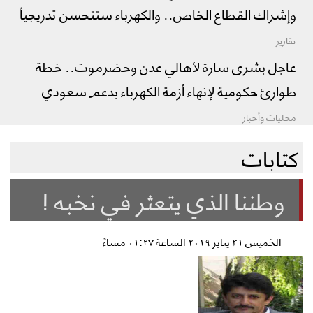
وإشراك القطاع الخاص.. والكهرباء ستتحسن تدريجياً
تقارير
عاجل بشرى سارة لأهالي عدن وحضرموت.. خطة
طوارئ حكومية لإنهاء أزمة الكهرباء بدعم سعودي
محليات وأخبار
كتابات
وطننا الذي يتعثر في نخبه !
الخميس ٣١ يناير ٢٠١٩ الساعة ٠١:٢٧ مساءً