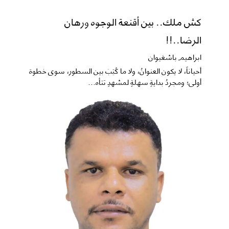
كش ملك.. بين أقنعة الوجوه ورهان
الرضا..!!
ابراهيم باشغيوان
​أحياناً، لا يكون العنوانُ، ولا ما كُتِبَ بين السطور، سوى خطوة
أولى؛ ومجردُ بدايةٍ سهلةٍ لمشهدٍ تتأه...