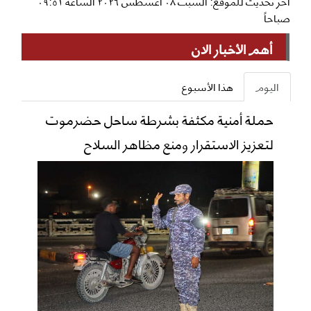
آخر تحديث للموقع: السبت ٠٨ أغسطس ٢٠٢٦ الساعة ٠٩:٥١
صباحاً
أهم الأخبار الان
اليوم
هذا الأسبوع
حملة أمنية مكثفة بشرطة ساحل حضرموت
لتعزيز الاستقرار ومنع مظاهر السلاح