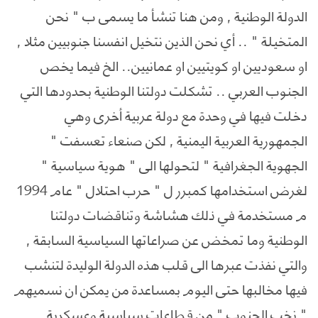
الدولة الوطنية , ومن هنا تنشأ ما يسمى ب " نحن
المتخيلة " .. أي نحن الذين نتخيل انفسنا جنوبيين مثلا ,
او سعوديين او كويتيين او عمانيين.. الخ فيما يخص
الجنوب العربي .. تشكلت دولتنا الوطنية بحدودها التي
دخلت فيها في وحدة مع دولة عربية أخرى وهي
الجمهورية العربية اليمنية , لكن صنعاء تعسفت "
الجهوية الجغرافية " لتحولها الى " هوية سياسية "
لغرض استخدامها كمبرر ل " حرب احتلال " عام 1994
م مستخدمة في ذلك هشاشة وتناقضات دولتنا
الوطنية وما تمخض عن صراعاتها السياسية السابقة ,
والتي نفذت عبرها الى قلب هذه الدولة الوليدة لتنشب
فيها مخالبها حتى اليوم بمساعدة من يمكن ان نسميهم
" نخب الجنوب " من قطاعات سياسية وعسكرية