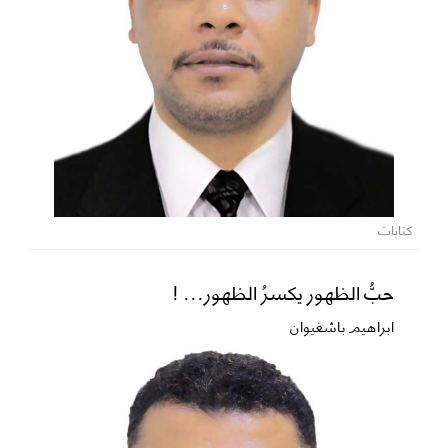
كتابات
حبُّ الظهور يكسرُ الظهور... !
ابراهيم باشغيوان