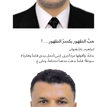
حبُّ الظهور يكسرُ الظهور... !
ابراهيم باشغيوان
​بدايةً، وأقولها مرةً أخرى: إنني أحمل بيدي قلماً وفكرةً لا
سوطاً؛ قلماً يذهبُ مذهباً مختلفاً، وعلى غ...