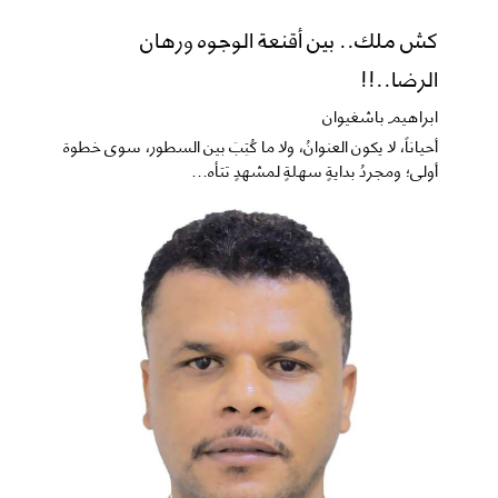
كش ملك.. بين أقنعة الوجوه ورهان
الرضا..!!
ابراهيم باشغيوان
​أحياناً، لا يكون العنوانُ، ولا ما كُتِبَ بين السطور، سوى خطوة
أولى؛ ومجردُ بدايةٍ سهلةٍ لمشهدٍ تتأه...