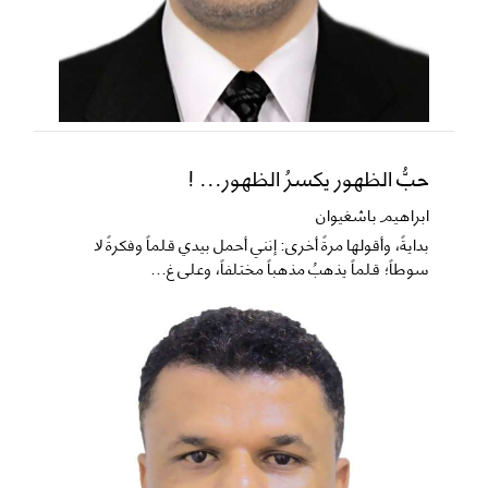
حبُّ الظهور يكسرُ الظهور... !
ابراهيم باشغيوان
​بدايةً، وأقولها مرةً أخرى: إنني أحمل بيدي قلماً وفكرةً لا
سوطاً؛ قلماً يذهبُ مذهباً مختلفاً، وعلى غ...