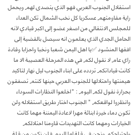
استقلال الجنوب العربي فهو الذي يتصدى لهم ويحمل
راية مقاومتهم عسكريا كل نخب الشمال تكن العداء
للمجلس الانتقالي من اصغر عضو إلى اكبر قيادي لأنه
الحامل الجدي الذي يعلمون انه سيصل بالقضية إلى
افقها المنشود ✅‏يا اهل اليمن شعبا ونخبا واحزابا وقادة
راي عام لا نقول لكم في هذه المرحلة العصيبة الا ما
كانت قياداتكم تردده على ابناء الجنوب ليل نهار لتاكيد
هيمنتها واحتلالها للجنوب العربي حينها كنتم تصفقون
بحرارة نقول لكم اليوم : "اخلعوا النظارات السوداء
وانظروا لواقعكم " الجنوب اختار طريق استقلاله ولن
تكون دماء خيرة ابنائة مهرا لاعادة اليمننة مهما كانت
الخيارات ومهما كانت التهديدات قاومنا احتلالكم
واجتياحكم ونحن في قلة اما اليوم فلن نكون من قلة