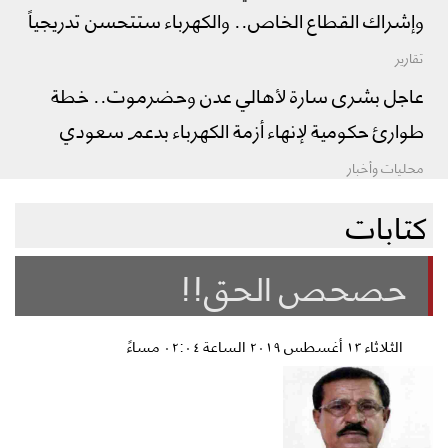
وإشراك القطاع الخاص.. والكهرباء ستتحسن تدريجياً
تقارير
عاجل بشرى سارة لأهالي عدن وحضرموت.. خطة
طوارئ حكومية لإنهاء أزمة الكهرباء بدعم سعودي
محليات وأخبار
كتابات
حصحص الحق!!
الثلاثاء ١٣ أغسطس ٢٠١٩ الساعة ٠٢:٠٤ مساءً