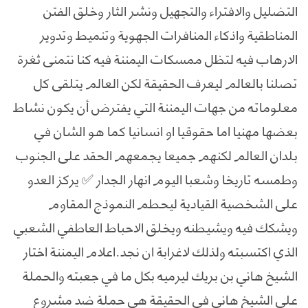
التضليل والافتراء والتجهيل ونشر الثار وخلق الفتن
المناطقية واذكاء المنافرات الجهوية وتنميط وتدوير
الارهاب فيه لتظل ممسكات اليمننة فيه كنا نتمنى ثغرة
تصلنا بالعالم ليعرف الحقيقة لكن العالم يتلقى كل
معلوماته من جهات اليمننة التي يفترض أن يكون نشاط
بعضها مهنيا اما حقوقيا او انسانيا كما هو الشان في
بلدان العالم لكنهم جميعا يجمعهم الحقد على الجنوب
وطمسه تاريخا وشعبا اليوم انهار الجدار ✅ يركز العدو
على الشخصية القيادية ليحطم النموذج المقاوم
ويشكك فيه ويشيطنه ويخلق الاحباط العاطفي الشعبي
الذي اكتسبته ولذلك لاغرابة ان نجد.اعلام اليمننة اختار
الشيخ هاني بن بريك ليرميه بكل ما في جعبته والحملة
على الشيخ هاني في الحقيقة هي حملة ضد مشروع