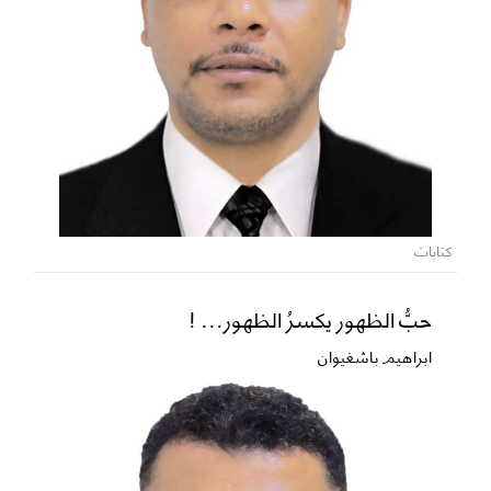
كتابات
حبُّ الظهور يكسرُ الظهور... !
ابراهيم باشغيوان