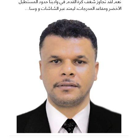
نعم ​لقد تجاوز شغف كرة القدم في وادينا حدود المستطيل
الأخضر ومقاعد المدرجات، ليمتد عبر الشاشات و وسا...