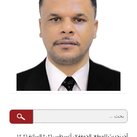
آخر تحديث للموقع: الجمعة ٠٧ أغسطس ٢٠٢٦ الساعة ١٢:٢٦