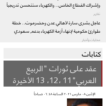
وإشراك القطاع الخاص.. والكهرباء ستتحسن تدريجياً
تقارير
عاجل بشرى سارة لأهالي عدن وحضرموت.. خطة
طوارئ حكومية لإنهاء أزمة الكهرباء بدعم سعودي
محليات وأخبار
كتابات
عقد على ثورات "الربيع
العربي"11 ،12، 13 الأخيرة
الإثنين ٠٨ مارس ٢٠٢١ الساعة ٠٦:٤٨ صباحاً