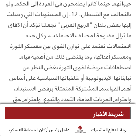
شريط الأخبار
فاع المشترك:
عاجل رئيس أركان المنطقة العسكرية الأولى يزور جرحى 