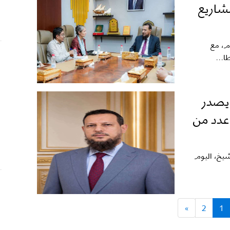
مشاريع
م، مع
ا...
 يصدر
 عدد من
شيخ، اليوم
»
2
1