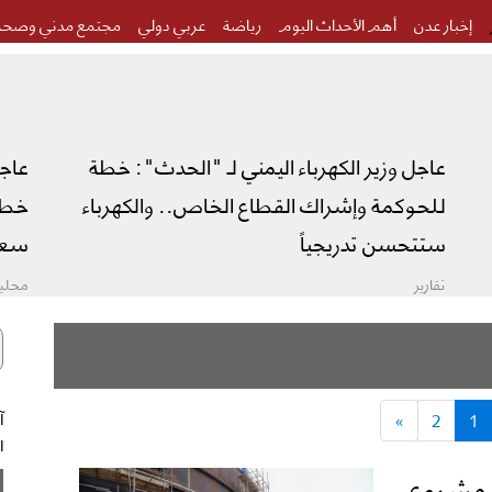
إخبار عدن
أهم الأحداث اليوم
رياضة
عربي دولي
مجتمع مدني وصحة
عاجل وزير الكهرباء اليمني لـ "الحدث": خطة
عاج
للحوكمة وإشراك القطاع الخاص.. والكهرباء
خطة 
ستتحسن تدريجياً
سعو
تقارير
محليا
»
2
1
ال
 مشروع