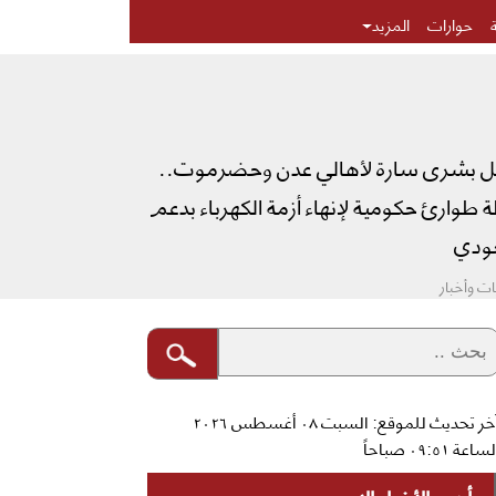
حوارات
المزيد
ل بشرى سارة لأهالي عدن وحضرموت..
طوارئ حكومية لإنهاء أزمة الكهرباء بدعم
دي
ت وأخبار
آخر تحديث للموقع: السبت ٠٨ أغسطس ٢٠٢٦
ساعة ٠٩:٥١ صباحاً