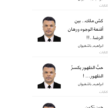
كتابات
كش ملك.. بين
أقنعة الوجوه ورهان
الرضا..!!
ابراهيم باشغيوان
كتابات
حبُّ الظهور يكسرُ
الظهور... !
ابراهيم باشغيوان
كتابات
حين تكون