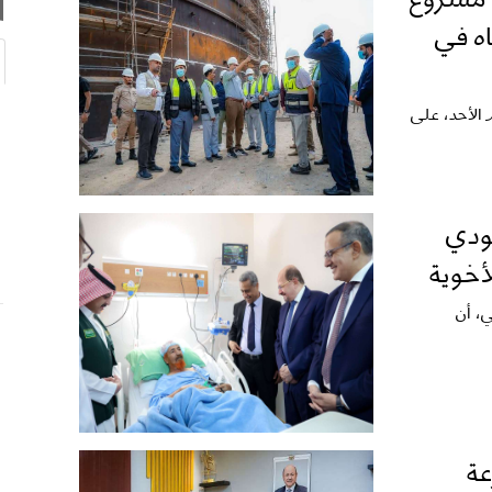
ه في
 الأحد، على
عودي
أخوية
ي، أن
عة