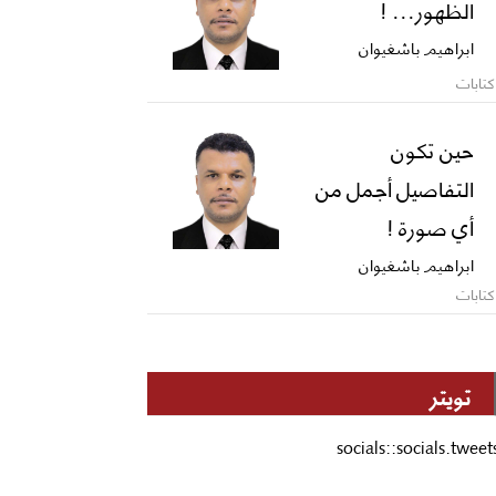
الظهور... !
ابراهيم باشغيوان
كتابات
حين تكون
التفاصيل أجمل من
أي صورة !
ابراهيم باشغيوان
كتابات
تويتر
socials::socials.tweet