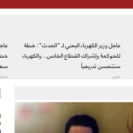
عاجل وزير الكهرباء اليمني لـ "الحدث": خطة
عاج
للحوكمة وإشراك القطاع الخاص.. والكهرباء
خطة 
ستتحسن تدريجياً
سعو
تقارير
محليا
ال