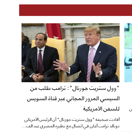
"وول ستريت جورنال": ترامب طلب من
السيسي المرور المجاني عبر قناة السويس
للسفن الأمريكية
فر (Fair Observer) إن
أفادت صحيفة "وول ستريت جورنال" أن الرئيس الأمريكي
دونالد ترامب أعلن في اتصال مع نظيره المصري عبد الف...