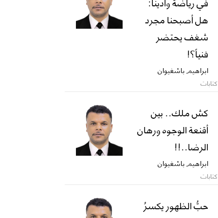
في رياضة وادينا:
هل أصبحنا مجرد
شغف يحتضر
فنياً؟!
ابراهيم باشغيوان
كتابات
كش ملك.. بين
أقنعة الوجوه ورهان
الرضا..!!
ابراهيم باشغيوان
كتابات
حبُّ الظهور يكسرُ