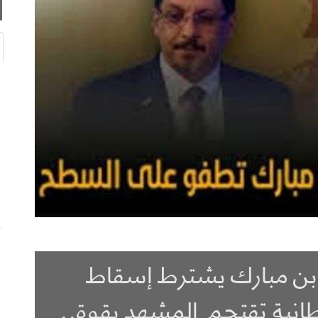
بن مبارك يشترط إسقاط
طانية تقتحم المشهد بقوة..