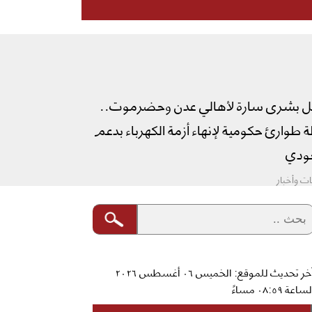
ل بشرى سارة لأهالي عدن وحضرموت..
طوارئ حكومية لإنهاء أزمة الكهرباء بدعم
دي
ت وأخبار
آخر تحديث للموقع: الخميس ٠٦ أغسطس ٢٠٢٦
ساعة ٠٨:٥٩ مساءً