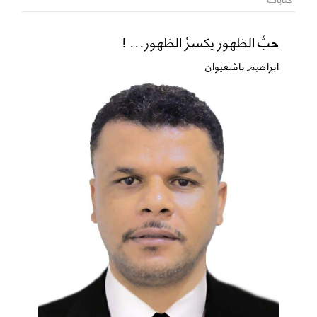
حبُّ الظهور يكسرُ الظهور... !
ابراهيم باشغيوان