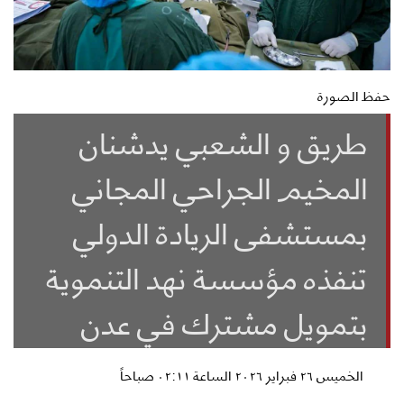
حفظ الصورة
طريق و الشعبي يدشنان
المخيم الجراحي المجاني
بمستشفى الريادة الدولي
تنفذه مؤسسة نهد التنموية
بتمويل مشترك في عدن
الخميس ٢٦ فبراير ٢٠٢٦ الساعة ٠٢:١١ صباحاً