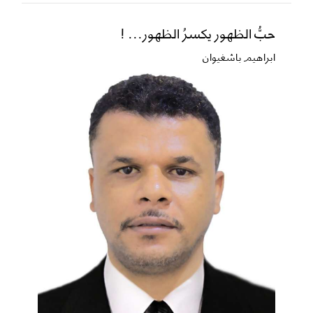
حبُّ الظهور يكسرُ الظهور... !
ابراهيم باشغيوان