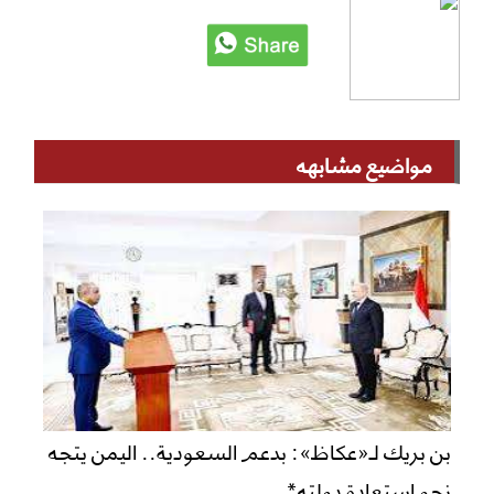
مواضيع مشابهه
بن بريك لـ«عكاظ»: بدعم السعودية.. اليمن يتجه
نحو استعادة دولته*