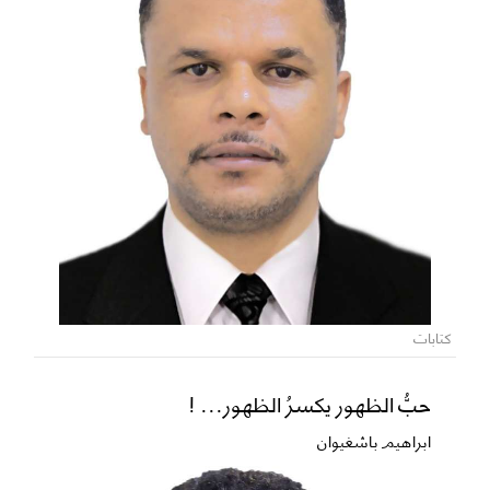
كتابات
حبُّ الظهور يكسرُ الظهور... !
ابراهيم باشغيوان