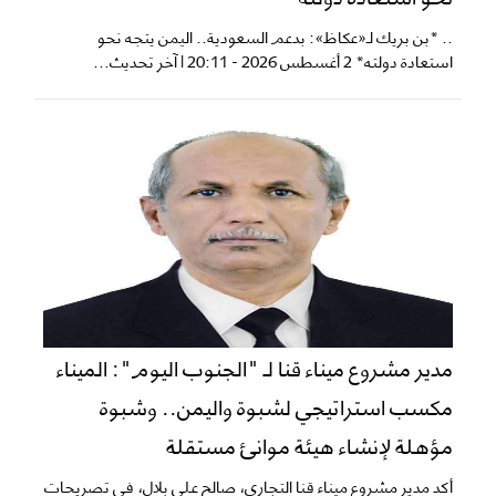
.. *بن بريك لـ«عكاظ»: بدعم السعودية.. اليمن يتجه نحو
استعادة دولته* 2 أغسطس 2026 - 20:11 | آخر تحديث...
​مدير مشروع ميناء قنا لـ "الجنوب اليوم": الميناء
مكسب استراتيجي لشبوة واليمن.. وشبوة
مؤهلة لإنشاء هيئة موانئ مستقلة
​أكد مدير مشروع ميناء قنا التجاري، صالح علي بلال، في تصريحات