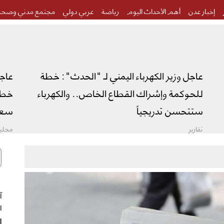
إخبار عدن
أهم الأحداث اليوم
رياضة
عربي دولي
مجتمع مدني وصحة
عاجل وزير الكهرباء اليمني لـ "الحدث": خطة
عاج
للحوكمة وإشراك القطاع الخاص.. والكهرباء
خطة 
ستتحسن تدريجياً
سعو
تقارير
محليا
ال