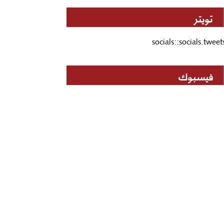
تويتر
socials::socials.tweet
فيسبوك