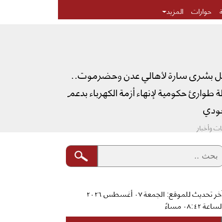
حوارات
المزيد
ل بشرى سارة لأهالي عدن وحضرموت..
طوارئ حكومية لإنهاء أزمة الكهرباء بدعم
دي
ت وأخبار
آخر تحديث للموقع: الجمعة ٠٧ أغسطس ٢٠٢٦
ساعة ٠٨:٤٢ مساءً