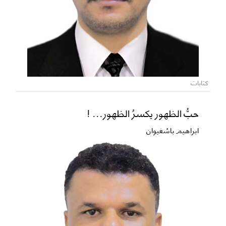
كتابات
حبُّ الظهور يكسرُ الظهور... !
ابراهيم باشغيوان