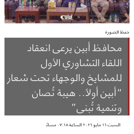
حفظ الصورة
محافظ أبين يرعى انعقاد
اللقاء التشاوري الأول
للمشايخ والوجهاء تحت شعار
“أبين أولاً.. هيبة تُصان
وتنمية تُبنى”
السبت ١٦ مايو ٢٠٢٦ الساعة ٠٧:١٨ مساءً