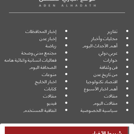
تقارير
إخبار المحافظات
محليات وأخبار
إخبار عدن
أهم الأحداث اليوم
رياضة
عربي دولي
مجتمع مدني وصحة
حوارات
فعاليات انسانية واغاثية هامه
فن وثقافة
الصحافة اليوم
من تاريخ عدن
منوعات
اقتصاد تكنولوجيا
اخبار الخليج
أهم اخبار الأسبوع
كتابات
مقالات
مقالات
مقالات اليوم
فيديو
سياسية الخصوصية
اتفاقية المستخدم
شريط الأخبار
جميع الحقوق محفوظة
Powered By: