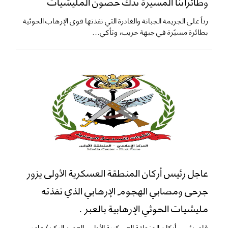
وطائراتنا المسيرة تدك حصون المليشيات
​رداً على الجريمة الجبانة والغادرة التي نفذتها قوى الإرهاب الحوثية
بطائرة مسيّرة في جبهة حريب، وتأكي...
عاجل رئيس أركان المنطقة العسكرية الأولى يزور
جرحى ومصابي الهجوم الإرهابي الذي نفذته
مليشيات الحوثي الإرهابية بالعبر .
قام رئيس أركان المنطقة العسكرية الأولى، العميد الركن/ عامر