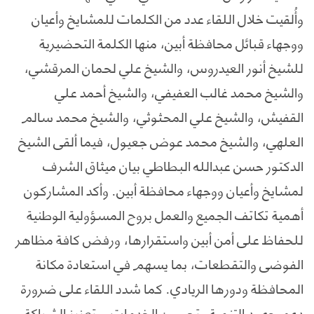
وأُلقيت خلال اللقاء عدد من الكلمات للمشايخ وأعيان
ووجهاء قبائل محافظة أبين، منها الكلمة التحضيرية
للشيخ أنور العيدروس، والشيخ علي لحمان المرقشي،
والشيخ محمد غالب العفيفي، والشيخ أحمد علي
القفيش، والشيخ علي المحثوثي، والشيخ محمد سالم
العلهي، والشيخ محمد عوض جعيول، فيما ألقى الشيخ
الدكتور حسن عبدالله البطاطي بيان ميثاق الشرف
لمشايخ وأعيان ووجهاء محافظة أبين. وأكد المشاركون
أهمية تكاتف الجميع والعمل بروح المسؤولية الوطنية
للحفاظ على أمن أبين واستقرارها، ورفض كافة مظاهر
الفوضى والتقطعات، بما يسهم في استعادة مكانة
المحافظة ودورها الريادي. كما شدد اللقاء على ضرورة
دعم جهود التنمية وتحسين الخدمات، وتعزيز الشراكة