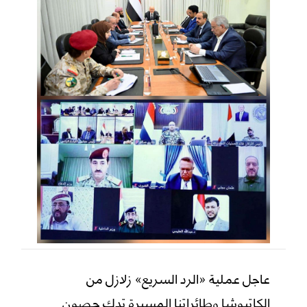
عاجل عملية «الرد السريع» زلازل من
الكاتيوشا وطائراتنا المسيرة تدك حصون