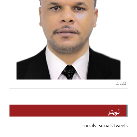
كتابات
تويتر
socials::socials.tweets