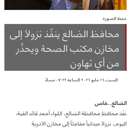
حفظ الصورة
محافظ الضالع ينفّذ نزولاً إلى
مخازن مكتب الصحة ويحذّر
من أي تهاون
السبت ١٦ مايو ٢٠٢٦ الساعة ٠٧:٢٣ مساءً
الضالع..خاص
نفّذ محافظ محافظة الضالع، اللواء أحمد قائد القبة،
اليوم، نزولاً ميدانياً مفاجئاً إلى مخازن الأدوية