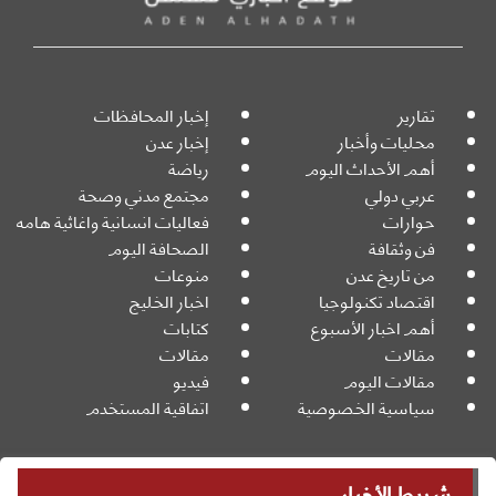
تقارير
إخبار المحافظات
محليات وأخبار
إخبار عدن
أهم الأحداث اليوم
رياضة
عربي دولي
مجتمع مدني وصحة
حوارات
فعاليات انسانية واغاثية هامه
فن وثقافة
الصحافة اليوم
من تاريخ عدن
منوعات
اقتصاد تكنولوجيا
اخبار الخليج
أهم اخبار الأسبوع
كتابات
مقالات
مقالات
مقالات اليوم
فيديو
سياسية الخصوصية
اتفاقية المستخدم
شريط الأخبار
جميع الحقوق محفوظة
Powered By: