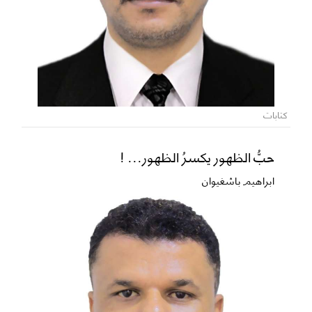
كتابات
حبُّ الظهور يكسرُ الظهور... !
ابراهيم باشغيوان