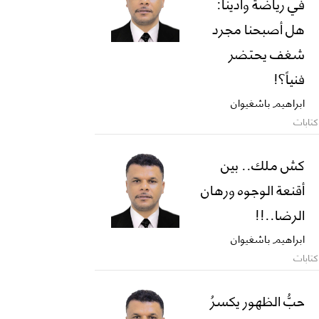
في رياضة وادينا:
هل أصبحنا مجرد
شغف يحتضر
فنياً؟!
ابراهيم باشغيوان
كتابات
كش ملك.. بين
أقنعة الوجوه ورهان
الرضا..!!
ابراهيم باشغيوان
كتابات
حبُّ الظهور يكسرُ