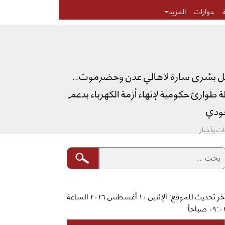
حوارات
المزيد
ل بشرى سارة لأهالي عدن وحضرموت..
طوارئ حكومية لإنهاء أزمة الكهرباء بدعم
دي
ت وأخبار
آخر تحديث للموقع: الإثنين ١٠ أغسطس ٢٠٢٦ الساعة
٠٩: صباحاً