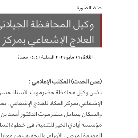
حفظ الصورة
وكيل المحافظة الجيل
العلاج الإشعاعي بمركز ا
الثلاثاء ١٩ مايو ٢٠٢٦ الساعة ٠٤:٤١ مساءً
(عدن الحدث) المكتب الإعلامي :
دشن وكيل محافظة حضرموت الأستاذ حسن سال
الإشعاعي بمركز المكلا للعلاج الإشعاعي، بح
والسكان بساحل حضرموت الدكتور أحمد بن نو
مؤسسة أيادي الخير للتنمية، في خطوة إنسا
المقدمة لمرضى الأورام والتخفيف من معانا