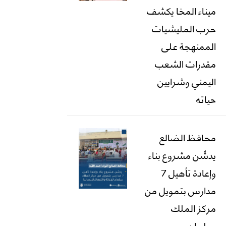
ميناء المخا يكشف
حرب المليشيات
الممنهجة على
مقدرات الشعب
اليمني وشرايين
حياته
محافظ الضالع
يدشّن مشروع بناء
وإعادة تأهيل 7
مدارس بتمويل من
مركز الملك
سلمان