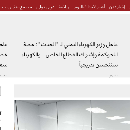
إخبار عدن
أهم الأحداث اليوم
رياضة
عربي دولي
مجتمع مدني وصحة
عاجل وزير الكهرباء اليمني لـ "الحدث": خطة
عاج
للحوكمة وإشراك القطاع الخاص.. والكهرباء
خطة 
ستتحسن تدريجياً
سعو
تقارير
محليا
٠٢