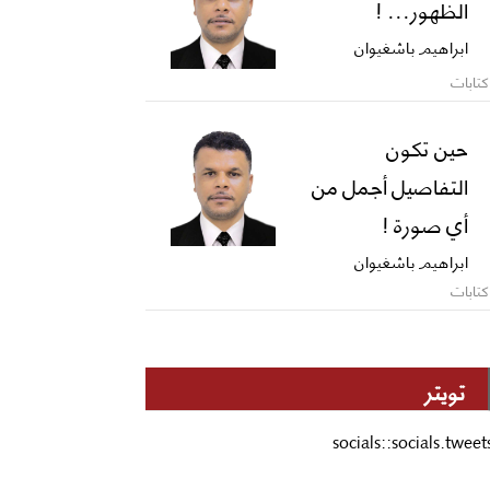
الظهور... !
ابراهيم باشغيوان
كتابات
حين تكون
التفاصيل أجمل من
أي صورة !
ابراهيم باشغيوان
كتابات
تويتر
socials::socials.tweet