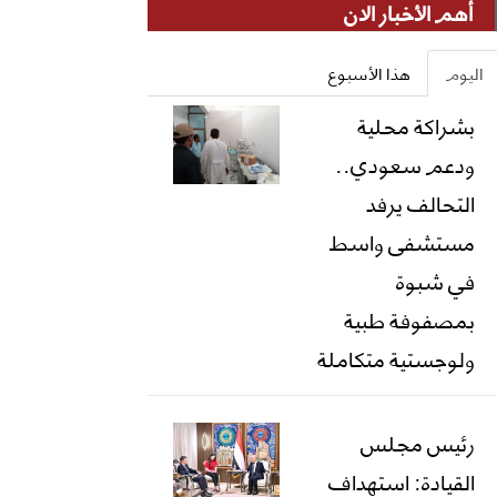
أهم الأخبار الان
اليوم
هذا الأسبوع
بشراكة محلية
ودعم سعودي..
التحالف يرفد
مستشفى واسط
في شبوة
بمصفوفة طبية
ولوجستية متكاملة
رئيس مجلس
القيادة: استهداف