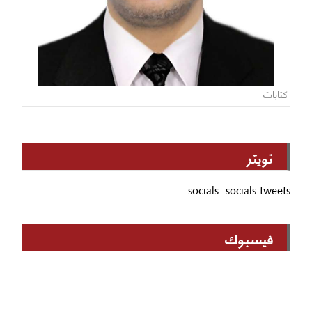
كتابات
تويتر
socials::socials.tweets
فيسبوك