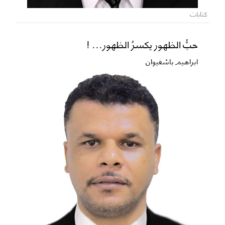
كتابات
حبُّ الظهور يكسرُ الظهور... !
ابراهيم باشغيوان