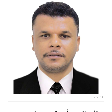
كتابات
كش ملك.. بين أقنعة الوجوه ورهان