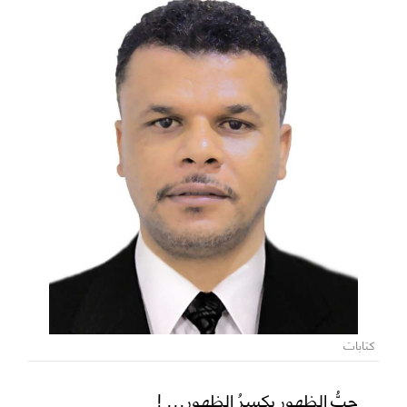
كتابات
حبُّ الظهور يكسرُ الظهور... !