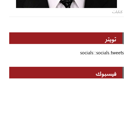
كتابات
تويتر
socials::socials.tweets
فيسبوك