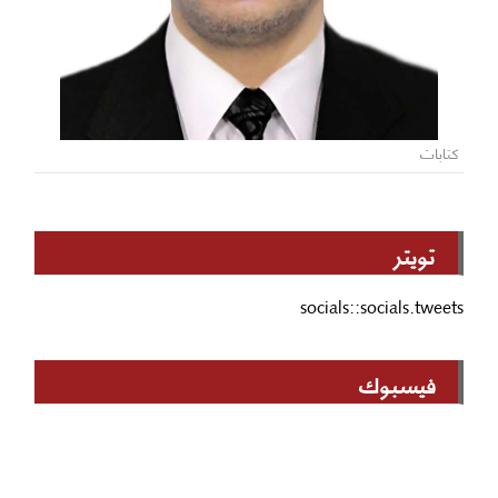
كتابات
تويتر
socials::socials.tweets
فيسبوك