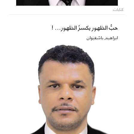
كتابات
حبُّ الظهور يكسرُ الظهور... !
ابراهيم باشغيوان