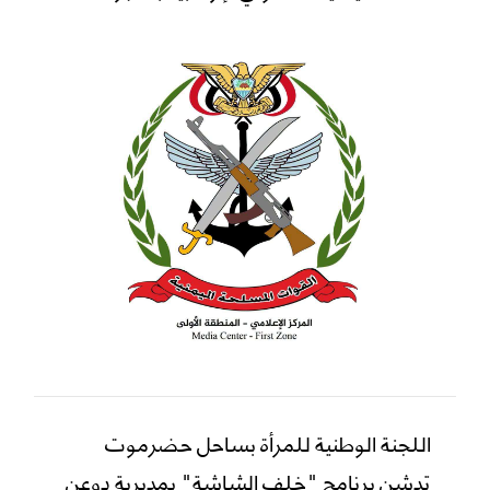
اللجنة الوطنية للمرأة بساحل حضرموت
تدشن برنامج "خلف الشاشة" بمديرية دوعن