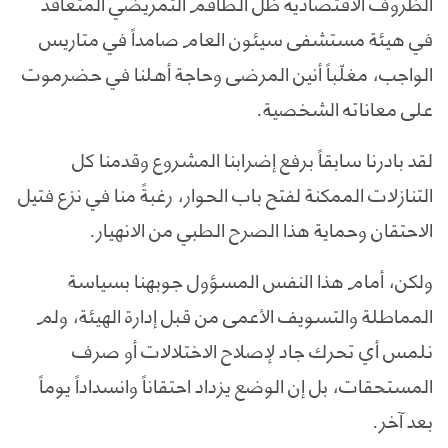
الظروف الاقتصادية ظل الطاقم التمريضي المتعاقد
في هيئة مستشفى سيئون العام صامداً في متاريس
الواجب، مغلّباً أنين المرضى وحاجة أهلنا في حضرموت
على معاناته الشخصية.
لقد بادرنا سابقاً برفع إضرابنا المشروع وقدمنا كل
التنازلات الممكنة لفتح باب الحوار، رغبةً منا في نزع فتيل
الاحتقان وحماية هذا الصرح الطبي من الانهيار.
ولكن، أمام هذا النفس المسؤول جوبهنا بسياسة
المماطلة والتسويف الأعمى من قبل إدارة الهيئة، ولم
نلمس أي تحرك جاد لإصلاح الاختلالات أو صرف
المستحقات، بل إن الوضع يزداد احتقاناً وانسداداً يوماً
بعد آخر.