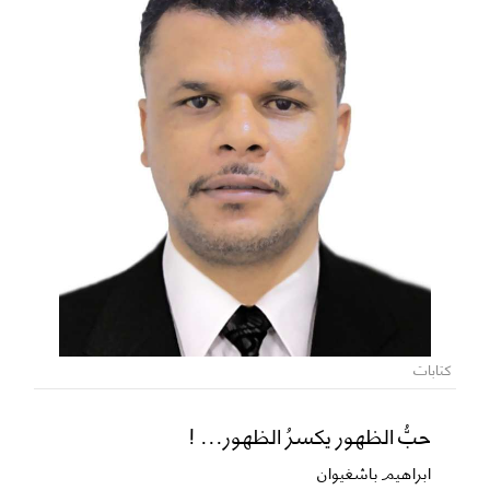
كتابات
حبُّ الظهور يكسرُ الظهور... !
ابراهيم باشغيوان