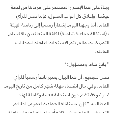
وبناءً على هذا الإصرار المستمر على حرماننا من لقمة
عيشنا، وإغلاق كل أبواب الحلول، فإننا نعلن للرأي
العام، أننا وجهنا اليوم إشعاراً رسمياً إلى رئاسة الهيئة
بـ(استقالة جماعية شاملة) لكافة المتعاقدين بالأقسام
التمريضية، مالم يتم الاستجابة العاجلة للمطالب
العادلة.
*بـلاغ هـام ومسـؤول:*
نعلن للجميع، أن هذا البيان يعتبر بلاغاً رسمياً للرأي
العام. وفي حال انقضاء مهلة شهر كامل من تاريخ اليوم
7 يونيو 2026م دون استجابة فعلية وكاملة لهذه
المطالب، *فإن الاستقالة الجماعية لعموم الطاقم
التمريضي المتعاقد في كافة أقسام الهيئة تعتبر نافذة