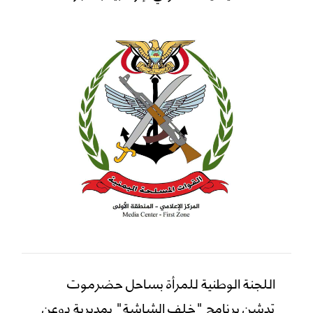
اللجنة الوطنية للمرأة بساحل حضرموت
تدشن برنامج "خلف الشاشة" بمديرية دوعن