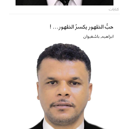
كتابات
حبُّ الظهور يكسرُ الظهور... !
ابراهيم باشغيوان