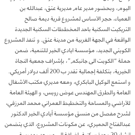
اليوم، وبحضور مدير عام مديرية عتق، عبدالله بن
العمياء، حجر الأساس لمشروع قرية ديمة صالح
التريكيت السكنية باحد المخططات السكنية الجديدة
الواقعة في الجهة الغربية من مدينة عتق. و تنفذ المشروع
الكويتي الجديد، مؤسسة ايادي الخير للتنمية، ضمن
حملة “الكويت الى جانبكم”، بإشراف جمعية النجاة
الخيرية، بتكلفة إجمالية تقدر ب 200 ألف دولار أمريكي.
و استمع الوكيل البابكري، ومعه مديري مكتب الأشغال
العامة والطرق المهندس عوض رويس، و الهيئة العامة
للأراضي والمساحة والتخطيط العمراني محمد المرزقي،
لشرح مفصل من منسق مؤسسة أيادي الخير الدكتور
عبدالفتاح الحميري، عن مكونات المشروع، الذي يتضمن
إنشاء 20 وحدة سكنية، إضافة إلى مسجد ومدرسة