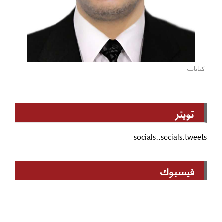
كتابات
تويتر
socials::socials.tweets
فيسبوك