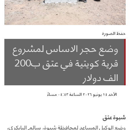
حفظ الصورة
وضع حجر الاساس لمشروع
قرية كويتية في عتق ب200
الف دولار
الأحد ١٤ يونيو ٢٠٢٦ الساعة ٠٤:٤٣ مساءً
شبوة عتق
وضع الوكيل المساعد لمحافظة شبوة، سالم البابكري،