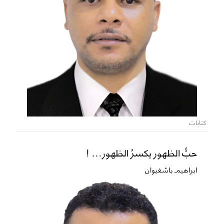
كتابات
حبُّ الظهور يكسرُ الظهور... !
ابراهيم باشغيوان