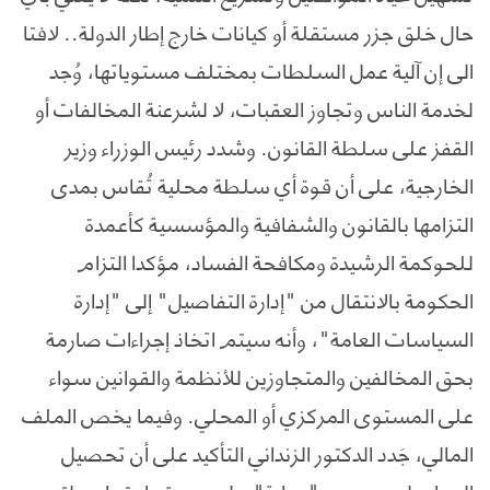
حال خلق جزر مستقلة أو كيانات خارج إطار الدولة.. لافتا
الى إن آلية عمل السلطات بمختلف مستوياتها، وُجد
لخدمة الناس وتجاوز العقبات، لا لشرعنة المخالفات أو
القفز على سلطة القانون. وشدد رئيس الوزراء وزير
الخارجية، على أن قوة أي سلطة محلية تُقاس بمدى
التزامها بالقانون والشفافية والمؤسسية كأعمدة
للحوكمة الرشيدة ومكافحة الفساد، مؤكدا التزام
الحكومة بالانتقال من "إدارة التفاصيل" إلى "إدارة
السياسات العامة"، وأنه سيتم اتخاذ إجراءات صارمة
بحق المخالفين والمتجاوزين للأنظمة والقوانين سواء
على المستوى المركزي أو المحلي. وفيما يخص الملف
المالي، جَدد الدكتور الزنداني التأكيد على أن تحصيل
الموارد ليس مجرد "جباية"، بل هو عقد اجتماعي لتوجيه