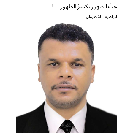
حبُّ الظهور يكسرُ الظهور... !
ابراهيم باشغيوان