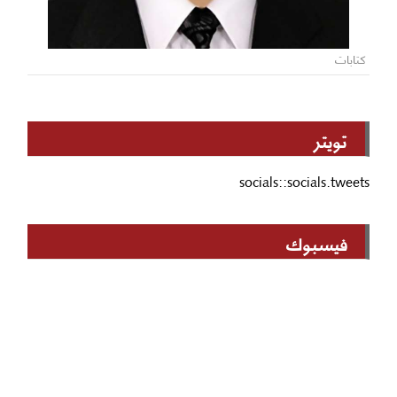
كتابات
تويتر
socials::socials.tweets
فيسبوك