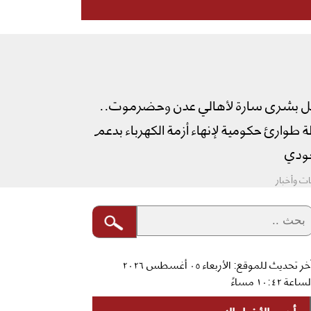
ل بشرى سارة لأهالي عدن وحضرموت..
طوارئ حكومية لإنهاء أزمة الكهرباء بدعم
دي
ت وأخبار
آخر تحديث للموقع: الأربعاء ٠٥ أغسطس ٢٠٢٦
ساعة ١٠:٤٢ مساءً