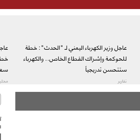
عاجل وزير الكهرباء اليمني لـ "الحدث": خطة
عاج
للحوكمة وإشراك القطاع الخاص.. والكهرباء
خطة 
ستتحسن تدريجياً
سعو
تقارير
محليا
ال