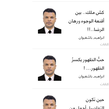
كش ملك.. بين
أقنعة الوجوه ورهان
الرضا..!!
ابراهيم باشغيوان
كتابات
حبُّ الظهور يكسرُ
الظهور... !
ابراهيم باشغيوان
كتابات
حين تكون
التفاصيل أجمل من