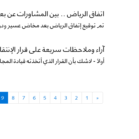
اتفاق الرياض .. بين المشاورات عن بع
تم توقيع إتفاق الرياض بعد مخاض عسير ودون
آراء وملاحظات سريعة على قرار الإنتقا
أولاً - لاشك بأن القرار الذي أتخذته قيادة المج
9
8
7
6
5
4
3
2
1
«