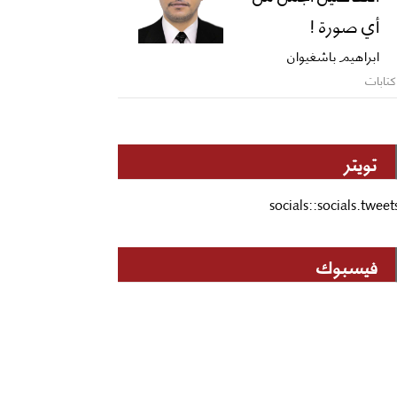
أي صورة !
ابراهيم باشغيوان
كتابات
تويتر
socials::socials.tweet
فيسبوك