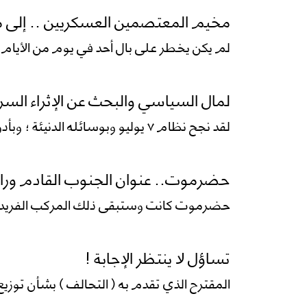
مخيم المعتصمين العسكريين .. إلى 
لم يكن يخطر على بال أحد في يوم من الأيام؛ أ
لمال السياسي والبحث عن الإثراء السر
لقد نجح نظام ٧ يوليو وبوسائله الدنيئة ؛ وبأدواته وطرقه القذرة المختلفة...
حضرموت.. عنوان الجنوب القادم ورافع
حضرموت كانت وستبقى ذلك المركب الفريد ا
تساؤل لا ينتظر الإجابة !
المقترح الذي تقدم به ( التحالف ) بشأن توزي