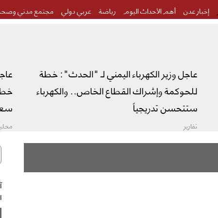
إخبار عدن
أهم الأحداث اليوم
رياضة
عربي دولي
مجتمع مدني وصحة
عاجل وزير الكهرباء اليمني لـ "الحدث": خطة
عاج
للحوكمة وإشراك القطاع الخاص.. والكهرباء
خطة 
ستتحسن تدريجياً
سعو
تقارير
محليا
ال