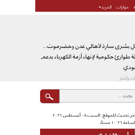
حوارات
المزيد
ل بشرى سارة لأهالي عدن وحضرموت..
طوارئ حكومية لإنهاء أزمة الكهرباء بدعم
دي
ت وأخبار
آخر تحديث للموقع: السبت ٠٨ أغسطس ٢٠٢٦
ساعة ١٠:٢٦ مساءً