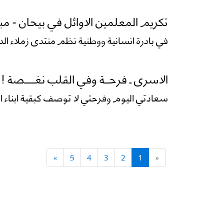
تكريم المعلمين الاوائل في بيحان - مب
في بادرة انسانية ووطنية نظم منتدى زملاء الدراسة بمدرسة ٠
الاسرى ـ فرحــة وفي القلب نغـــــصة !
سعادتي اليوم وفرحتي لا توصف كبقية ابناء ال
»
5
4
3
2
1
«